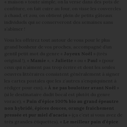
« maison » toute simple, on la verse dans des pots de
confiture, on fait cuire au four, on visse les couvercles
à chaud, et zou, on obtient plein de petits gâteaux
individuels qui se conserveront des semaines sans
s’abîmer !
Vous les offrirez tout autour de vous pour le plus
grand bonheur de vos proches, accompagné d’un
gentil petit mot du genre «
Joyeux Noël
» (très
original !), «
Mamie
», «
Juliette
» ou «
Paul
» (pour
ceux qui n’aiment pas trop écrire et dont les seules
oeuvres littéraires consistent généralement à signer
les cartes postales que les z’autres s’enquiquinent à
rédiger pour eux), «
À ne pas boulotter avant Noël
»
(si le destinataire dudit bocal est plutôt du genre
vorace), «
Pain d’épice 100% bio au grand épeautre
non hybridé, épices douces, orange fraîchement
pressée et pur miel d’acacia
» (ça c’est si vous avez de
très grandes étiquettes), «
Le meilleur pain d’épice