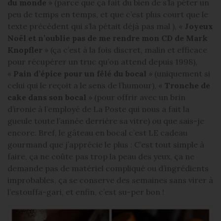
du monde
» (parce que ça fait du bien de s’la péter un
peu de temps en temps, et que c’est plus court que le
texte précédent qui s’la pétait déjà pas mal ), «
Joyeux
Noël et n’oublie pas de me rendre mon CD de Mark
Knopfler
» (ça c’est à la fois discret, malin et efficace
pour récupérer un truc qu’on attend depuis 1998),
«
Pain d’épice pour un fêlé du bocal
» (uniquement si
celui qui le reçoit a le sens de l’humour), «
Tronche de
cake dans son bocal
» (pour offrir avec un brin
d’ironie à l’employé de La Poste qui nous a fait la
gueule toute l’année derrière sa vitre) ou que sais-je
encore. Bref, le gâteau en bocal c’est LE cadeau
gourmand que j’apprécie le plus : C’est tout simple à
faire, ça ne coûte pas trop la peau des yeux, ça ne
demande pas de matériel compliqué ou d’ingrédients
improbables, ça se conserve des semaines sans virer à
l’estouffa-gari, et enfin, c’est su-per bon !