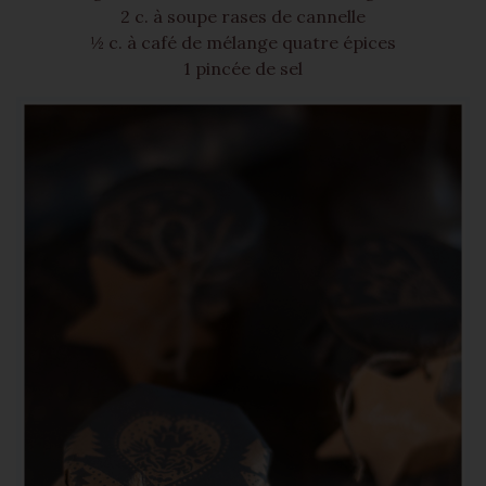
2 c. à soupe rases de cannelle
½ c. à café de mélange quatre épices
1 pincée de sel