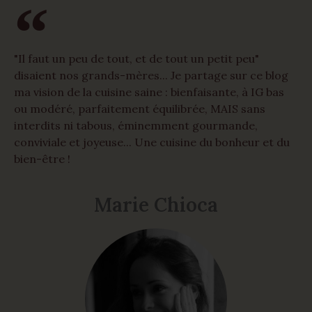
coup, j’ai pensé que j’aurais peut être dû remplacer par
de l’huile de coco pour que ça se tienne bien ? Qu’en
dites-vous ? (De toute façon ils sont trop bons ^^)
Répondre
"Il faut un peu de tout, et de tout un petit peu"
disaient nos grands-mères... Je partage sur ce blog
ma vision de la cuisine saine : bienfaisante, à IG bas
18 janvier 2018 à 10 h 01 min
ou modéré, parfaitement équilibrée, MAIS sans
Marie Chioca
dit :
interdits ni tabous, éminemment gourmande,
conviviale et joyeuse... Une cuisine du bonheur et du
L’huile de tournesol désodorisée était un très bonne
bien-être !
alternative, pas de souci Claire
Un grand merci en tout cas pour ce si gentil
message, je suis très touchée…
Marie Chioca
Belle journée à vous !
Marie
Répondre
26 mars 2018 à 13 h 57 min
Isabelle
dit :