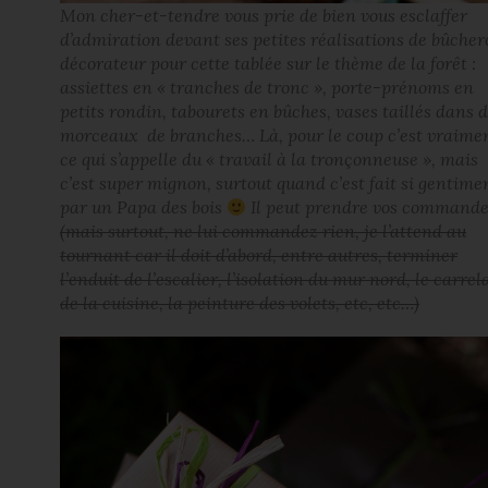
Mon cher-et-tendre vous prie de bien vous esclaffer
d’admiration devant ses petites réalisations de bûche
décorateur pour cette tablée sur le thème de la forêt :
assiettes en « tranches de tronc », porte-prénoms en
petits rondin, tabourets en bûches, vases taillés dans 
morceaux de branches… Là, pour le coup c’est vraime
ce qui s’appelle du « travail à la tronçonneuse », mais
c’est super mignon, surtout quand c’est fait si gentime
par un Papa des bois
Il peut prendre vos command
(mais surtout, ne lui commandez rien, je l’attend au
tournant car il doit d’abord, entre autres, terminer
l’enduit de l’escalier, l’isolation du mur nord, le carrel
de la cuisine, la peinture des volets, etc, etc…)