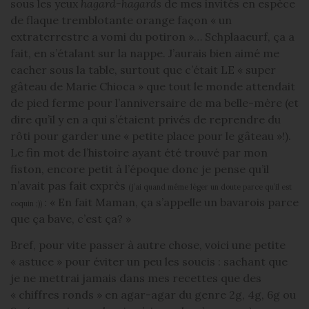
sous les yeux
hagard-hagards
de mes invités en espèce
de flaque tremblotante orange façon « un
extraterrestre a vomi du potiron »… Schplaaeurf, ça a
fait, en s’étalant sur la nappe. J’aurais bien aimé me
cacher sous la table, surtout que c’était LE « super
gâteau de Marie Chioca » que tout le monde attendait
de pied ferme pour l’anniversaire de ma belle-mère (et
dire qu’il y en a qui s’étaient privés de reprendre du
rôti pour garder une « petite place pour le gâteau »!).
Le fin mot de l’histoire ayant été trouvé par mon
fiston, encore petit à l’époque donc je pense qu’il
n’avait pas fait exprès
(j’ai quand même léger un doute parce qu’il est
: « En fait Maman, ça s’appelle un bavarois parce
coquin ;))
que ça bave, c’est ça? »
Bref, pour vite passer à autre chose, voici une petite
« astuce » pour éviter un peu les soucis : sachant que
je ne mettrai jamais dans mes recettes que des
« chiffres ronds » en agar-agar du genre 2g, 4g, 6g ou